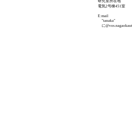
研究室所在地
電気2号棟451室
E:mail
"tanaka"
に@vos.nagaoka