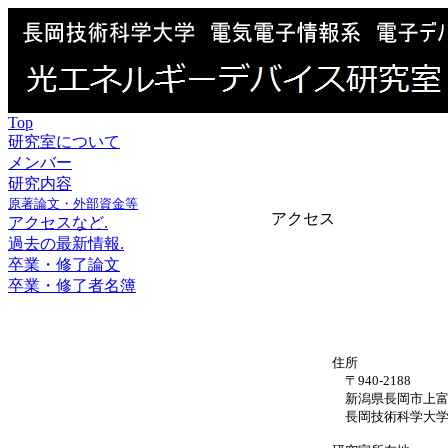
Top
研究室について
メンバー
研究内容
原著論文・外部資金等
アクセス
アクセスなど.
過去の最新情報
.
卒業・修了論文
卒業・修了者名簿
住所
〒940-2188
新潟県長岡市上富岡町
長岡技術科学大学